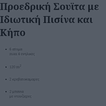
Προεδρική Σουϊτα με
Ιδιωτική Πισίνα και
Κήπο
6 ατομα
max 4 ενηλικες
2
120 m
2 κρεβατοκαμαρες
2 μπανια
με ντουζιερες