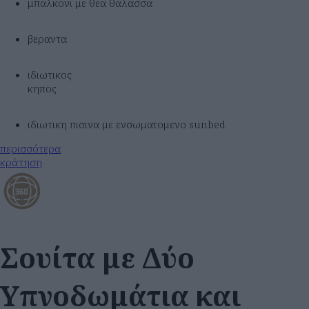
μπαλκονι με θεα θαλασσα
βεραντα
ιδιωτικος
κηπος
ιδιωτικη πισινα με ενσωματομενο sunbed
περισσότερα
κράτηση
Σουίτα με Δύο
Υπνοδωμάτια και