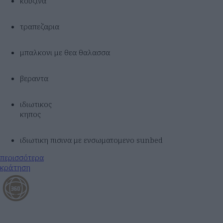
κουζινα
τραπεζαρια
μπαλκονι με θεα θαλασσα
βεραντα
ιδιωτικος
κηπος
ιδιωτικη πισινα με ενσωματομενο sunbed
περισσότερα
κράτηση