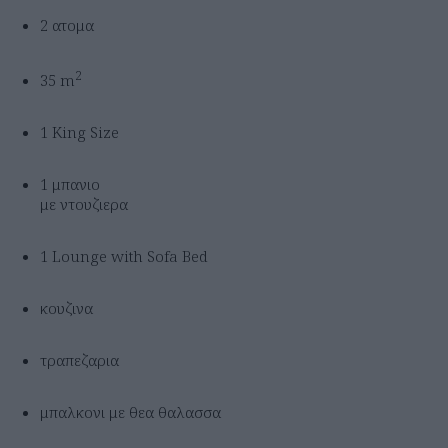
2 ατομα
2
35 m
1 King Size
1 μπανιο
με ντουζιερα
1 Lounge with Sofa Bed
κουζινα
τραπεζαρια
μπαλκονι με θεα θαλασσα