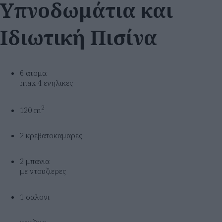
Υπνοδωμάτια και
Ιδιωτική Πισίνα
6 ατομα
max 4 ενηλικες
2
120 m
2 κρεβατοκαμαρες
2 μπανια
με ντουζιερες
1 σαλονι