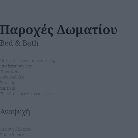
Παροχές Δωματίου
Bed & Bath
Πολυτελή προϊόντα περιποίησης
Fine luxurious linen
Παντόφλες
Μπουρνούζια
Σεσουάρ
Sun beds
Πετσέτες παραλίας καιι πισίνας
Αναψυχή
Θέα στη θάλασσα
Room Service