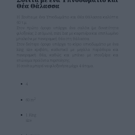
Θέα Θάλασσα
Η Σουίτα με ένα Υπνοδωμάτιο και Θέα Θάλασσα καλύπτει
60 τ.μ.
Στον πρώτο όροφο υπάρχει ένα σαλόνι (με δυνατότητα
φιλοξενίας 2 ατόμων), mini bar με καφετιέρα και επιπλωμένο
μπαλκόνι με πανοραμική θέα στη θάλασσα.
Στον δεύτερο όροφο υπάρχει το κύριο υπνοδωμάτιο με ένα
king size κρεβάτι, καθιστικό με μεγάλα παράθυρα και
πανοραμική θέα, καθώς και μπάνιο με ντουζιέρα και
επώνυμα προϊόντα περιποίησης.
Η σουίτα μπορεί να φιλοξενήσει μέχρι 4 άτομα.
4
2
60 m
1 King
size