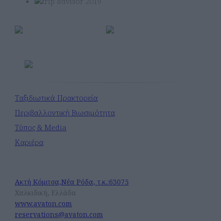
Μέλος
Ταξιδιωτικά Πρακτορεία
Περιβαλλοντική Βιωσιμότητα
Τύπος & Media
Καριέρα
Avaton Luxury Beach Resort
Ακτή Κόμιτσα,Νέα Ρόδα, τ.κ.:63075
Χαλκιδική, Ελλάδα
www.avaton.com
reservations@avaton.com