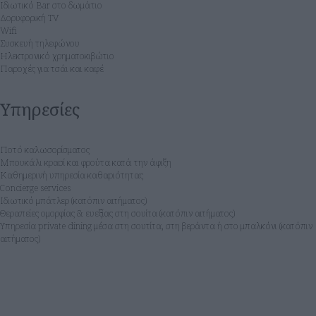
Ιδιωτικό Bar στο δωμάτιο
Δορυφορική TV
Wifi
Συσκευή τηλεφώνου
Ηλεκτρονικό χρηματοκιβώτιο
Παροχές για τσάι και καφέ
Υπηρεσίες
Ποτό καλωσορίσματος
Μπουκάλι κρασί και φρούτα κατά την άφιξη
Καθημερινή υπηρεσία καθαριότητας
Concierge services
Ιδιωτικό μπάτλερ (κατόπιν αιτήματος)
Θεραπείες ομορφίας & ευεξίας στη σουίτα (κατόπιν αιτήματος)
Υπηρεσία private dining μέσα στη σουτίτα, στη βεράντα ή στο μπαλκόνι (κατόπιν
αιτήματος)