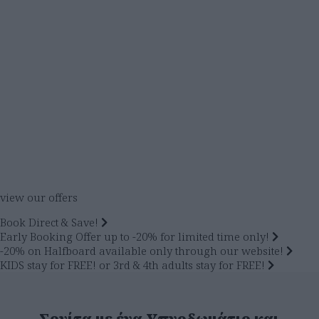
view our offers
Book Direct & Save!
Early Booking Offer up to -20% for limited time only!
-20% on Halfboard available only through our website!
KIDS stay for FREE! or 3rd & 4th adults stay for FREE!
Σουίτα με ένα Υπνοδωμάτιο και