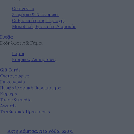
Οικογένεια
Ζευγάρια & Νεόνυμφοι
Οι Εμπειρίες της Περιοχής
Μοναδικές Εμπειρίες Διαμονής
Ευεξία
Εκδηλώσεις & Γάμοι
Γάμοι
Εταιρικές Αποδράσεις
Gift Cards
Φωτογραφίες
Επικοινωνία
Περιβαλλοντική Βιωσιμότητα
Καριερα
Τυπος & media
Awards
Ταξιδιωτικά Πρακτορεία
Ακτή Κόμιτσα, Νέα Ρόδα, 63075