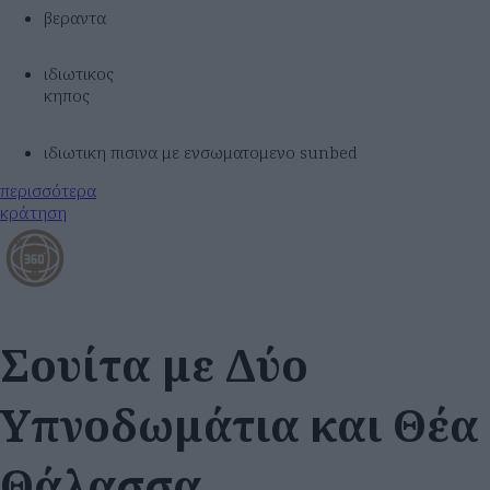
βεραντα
ιδιωτικος
κηπος
ιδιωτικη πισινα με ενσωματομενο sunbed
περισσότερα
κράτηση
Σουίτα με Δύο
Υπνοδωμάτια και Θέα
Θάλασσα