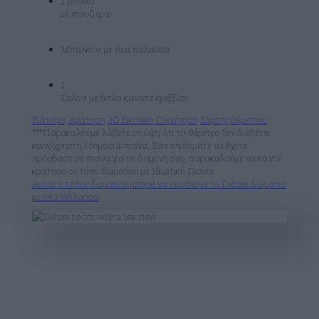
1 μπανιο
με ντουζιερα
Μπαλκονι με θεα θαλασσα
1
Σαλονι με διπλο καναπε κρεββατι
Κάτοψη
Κράτηση
3D Εικονική Περιήγηση
Χάρτης Θέρετρου
***Παρακαλούμε λάβετε υπόψη ότι το θέρετρο δεν διαθέτει
κοινόχρηστη / δημόσια πισίνα. Εάν επιθυμείτε να έχετε
πρόσβαση σε πισίνα για τη διαμονή σας, παρακαλούμε να κάντε
κράτηση σε τύπο δωματίου με Ιδιωτική Πισίνα.
Αυτός ο τύπος δωματίου μπορεί να ενωθεί με το Deluxe Δωμάτιο
με Θέα Θάλασσα