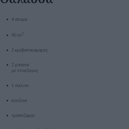
4 ατομα
2
90 m
2 κρεβατοκαμαρες
2 μπανια
με ντουζιερες
1 σαλονι
κουζινα
τραπεζαρια