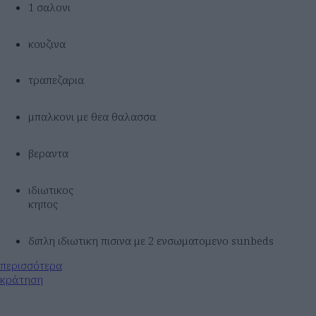
1 σαλονι
κουζινα
τραπεζαρια
μπαλκονι με θεα θαλασσα
βεραντα
ιδιωτικος
κηπος
διπλη ιδιωτικη πισινα με 2 ενσωματομενο sunbeds
περισσότερα
κράτηση