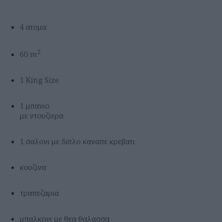
4 ατομα
2
60 m
1 King Size
1 μπανιο
με ντουζιερα
1 σαλονι με διπλο καναπε κρεβατι
κουζινα
τραπεζαρια
μπαλκονι με θεα θαλασσα