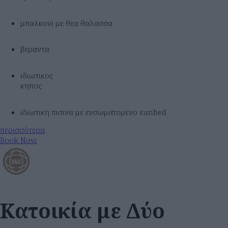
μπαλκονι με θεα θαλασσα
βεραντα
ιδιωτικος
κηπος
ιδιωτικη πισινα με ενσωματομενο sunbed
περισσότερα
Book Now
Κατοικία με Δύο