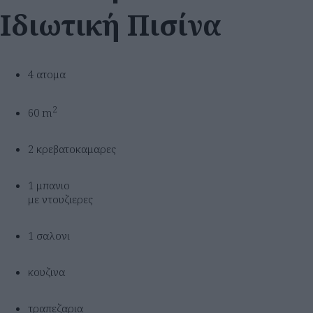
Ιδιωτική Πισίνα
4 ατομα
2
60 m
2 κρεβατοκαμαρες
1 μπανιο
με ντουζιερες
1 σαλονι
κουζινα
τραπεζαρια