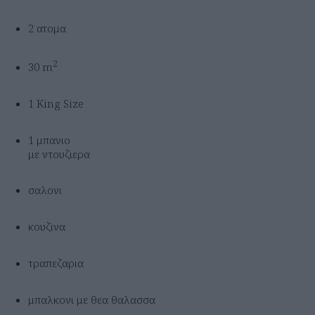
2 ατομα
2
30 m
1 King Size
1 μπανιο
με ντουζιερα
σαλονι
κουζινα
τραπεζαρια
μπαλκονι με θεα θαλασσα