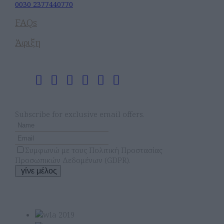
0030 2377440770
FAQs
Άφιξη
Ακολουθήστε Μας
Newsletter
Subscribe for exclusive email offers.
Συμφωνώ με τους
Πολιτική Προστασίας
Προσωπικών Δεδομένων (GDPR)
.
γίνε μέλος
Τα Βραβεία Μας