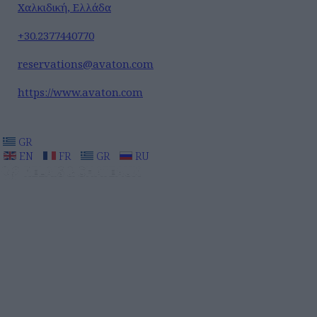
Χαλκιδική, Ελλάδα
+30.2377440770
reservations@avaton.com
https://www.avaton.com
GR
EN
FR
GR
RU