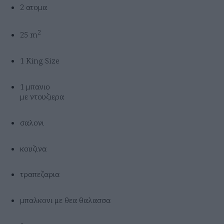
2 ατομα
2
25 m
1 King Size
1 μπανιο
με ντουζιερα
σαλονι
κουζινα
τραπεζαρια
μπαλκονι με θεα θαλασσα